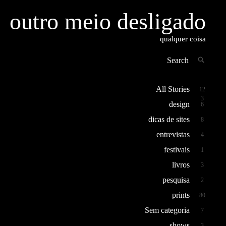
outro meio desligado
qualquer coisa
Search
SEAR
for:
All Stories
12
3
design
6
dicas de sites
8
entrevistas
4
festivais
1
livros
3
pesquisa
2
prints
80
Sem categoria
7
shows
3