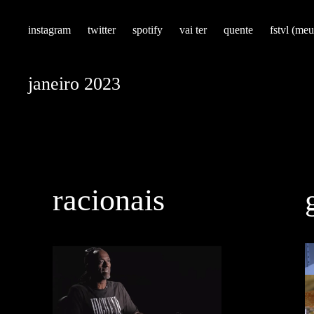
Skip
instagram
twitter
spotify
vai ter
quente
fstvl (meu
to
content
Mont
janeiro 2023
7
racionais
de
janeiro
de
2023