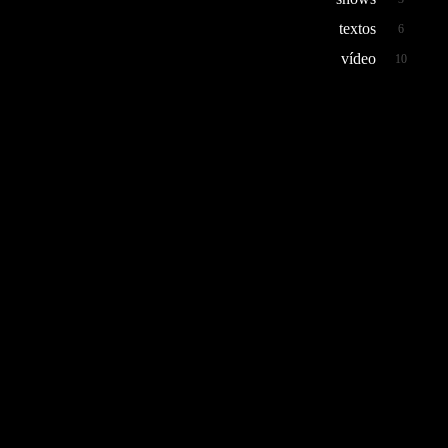
textos
6
vídeo
10